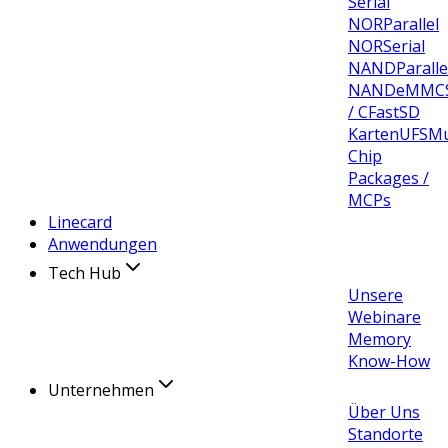
Serial
NOR
Parallel
NOR
Serial
NAND
Paralle
NAND
eMMC
/ CFast
SD
Karten
UFS
Mu
Chip
Packages /
MCPs
Linecard
Anwendungen
Tech Hub
Unsere
Webinare
Memory
Know-How
Unternehmen
Über Uns
Standorte