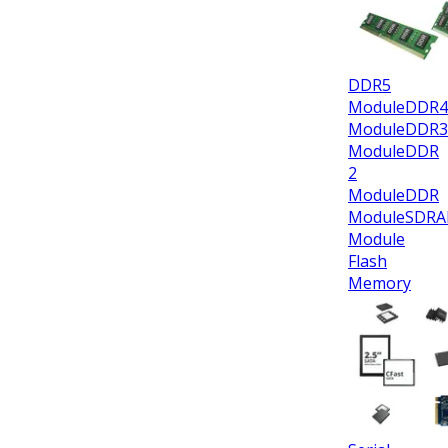
DDR5
Module
DDR4
Module
DDR3
Module
DDR
2
Module
DDR
Module
SDR
Module
Flash
Memory