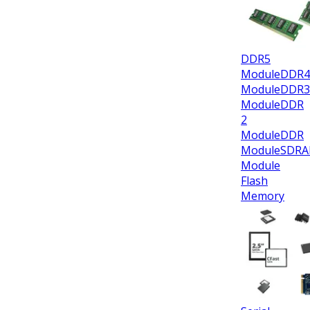
DDR5
Module
DDR4
Module
DDR3
Module
DDR
2
Module
DDR
Module
SDR
Module
Flash
Memory