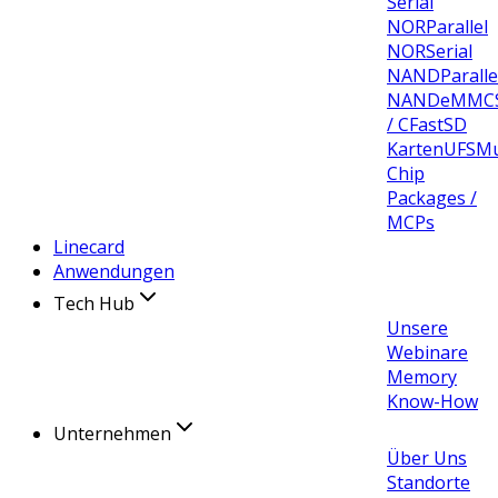
Serial
NOR
Parallel
NOR
Serial
NAND
Paralle
NAND
eMMC
/ CFast
SD
Karten
UFS
Mu
Chip
Packages /
MCPs
Linecard
Anwendungen
Tech Hub
Unsere
Webinare
Memory
Know-How
Unternehmen
Über Uns
Standorte