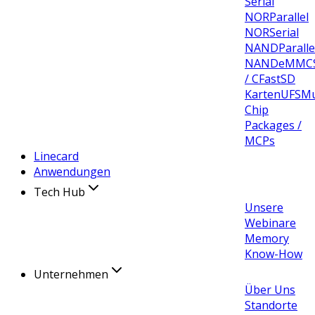
Serial
NOR
Parallel
NOR
Serial
NAND
Paralle
NAND
eMMC
/ CFast
SD
Karten
UFS
Mu
Chip
Packages /
MCPs
Linecard
Anwendungen
Tech Hub
Unsere
Webinare
Memory
Know-How
Unternehmen
Über Uns
Standorte