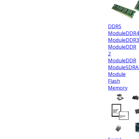
DDR5
Module
DDR4
Module
DDR3
Module
DDR
2
Module
DDR
Module
SDR
Module
Flash
Memory