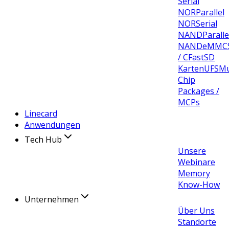
Serial
NOR
Parallel
NOR
Serial
NAND
Paralle
NAND
eMMC
/ CFast
SD
Karten
UFS
Mu
Chip
Packages /
MCPs
Linecard
Anwendungen
Tech Hub
Unsere
Webinare
Memory
Know-How
Unternehmen
Über Uns
Standorte